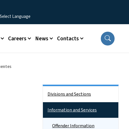
Careers
News
Contacts
uentes
Side Nav
Divisions and Sections
Information and Services
Offender Information