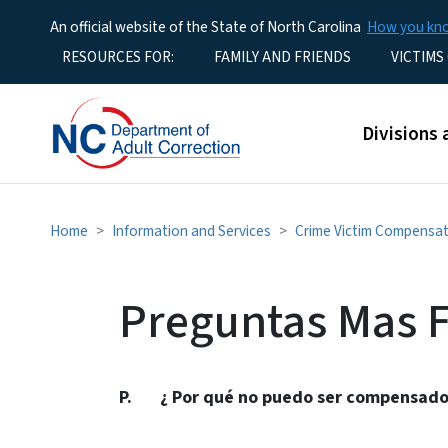
An official website of the State of North Carolina
How you k
Utility Menu
RESOURCES FOR:
FAMILY AND FRIENDS
VICTIMS
Main men
Divisions 
Home
Information and Services
Crime Victim Compensa
Preguntas Mas 
P. ¿ Por qué no puedo ser compensado y